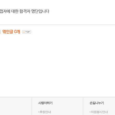
 면접자에 대한 합격자 명단입니다
|
엮인글
0
개
사랑더하기
손길나누기
·
후원안내
·
자원봉사안내