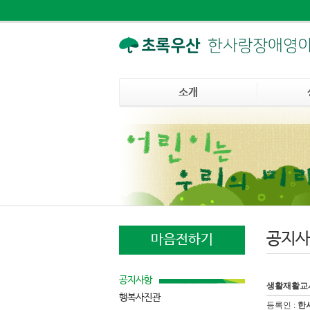
소개
공지사
마음전하기
공지사항
생활재활교
행복사진관
등록인 :
한