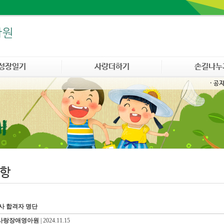
성장일기
사랑더하기
손길나누
· 공
항
사 합격자 명단
사랑장애영아원
|
2024.11.15