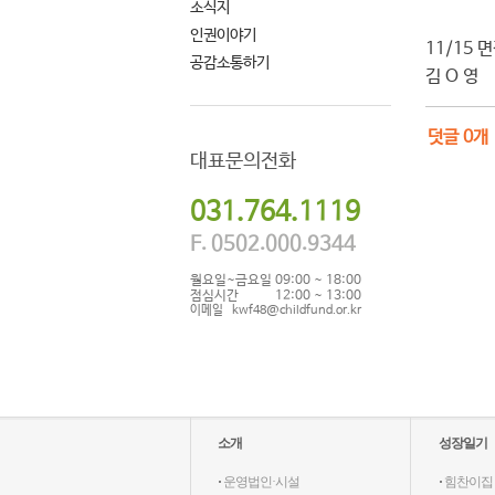
소식지
인권이야기
11/15
공감소통하기
김 O 영
덧글
0
개
대표문의전화
031.764.1119
F. 0502.000.9344
월요일~금요일
09:00 ~ 18:00
점심시간
12:00 ~ 13:00
이메일
kwf48@childfund.or.kr
소개
성장일기
·
운영법인·시설
·
힘찬이집