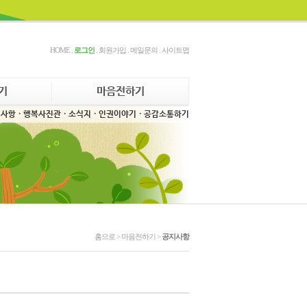
HOME
.
로그인
.
회원가입
.
메일문의
.
사이트맵
기
마음전하기
지사항
· 행복사진관
· 소식지
· 인권이야기
· 공감소통하기
홈으로 >
마음전하기
>
공지사항