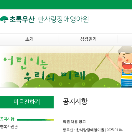
소개
성장일기
공지사항
마음전하기
공지사항
직원 채용 공고
행복사진관
등록인 :
한사랑장애영아원
|
2025.01.04