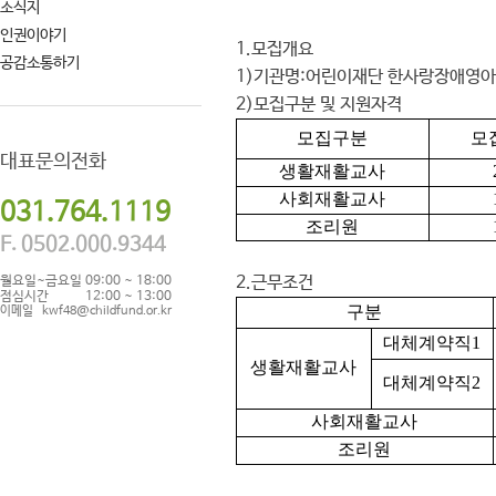
소식지
인권이야기
1.
모집개요
공감소통하기
1)
기관명
:
어린이재단 한사랑장애영
2)
모집구분 및 지원자격
모집구분
모
대표문의전화
생활재활교사
사회재활교사
031.764.1119
조리원
F. 0502.000.9344
2.
근무조건
월요일~금요일
09:00 ~ 18:00
점심시간
12:00 ~ 13:00
구분
이메일
kwf48@childfund.or.kr
대체계약직
1
생활재활교사
대체계약직
2
사회재활교사
조리원