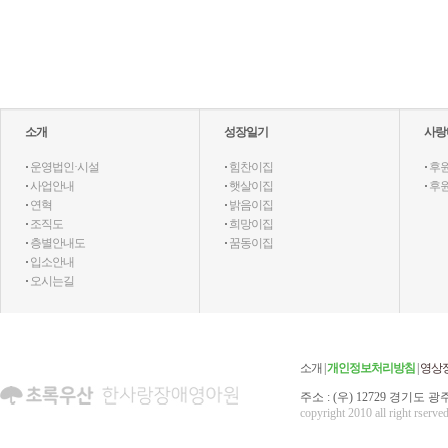
소개
성장일기
사랑
·
운영법인·시설
·
힘찬이집
·
후
·
사업안내
·
햇살이집
·
후
·
연혁
·
밝음이집
·
조직도
·
희망이집
·
층별안내도
·
꿈동이집
·
입소안내
·
오시는길
소개
|
개인정보처리방침
|
영상
주소 : (우) 12729 경기도 광주
copyright 2010 all right rserved