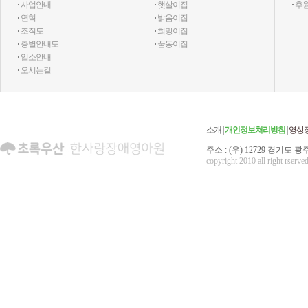
·
사업안내
·
햇살이집
·
후
·
연혁
·
밝음이집
·
조직도
·
희망이집
·
층별안내도
·
꿈동이집
·
입소안내
·
오시는길
소개
|
개인정보처리방침
|
영상
주소 : (우) 12729 경기도 광주
copyright 2010 all right rserved