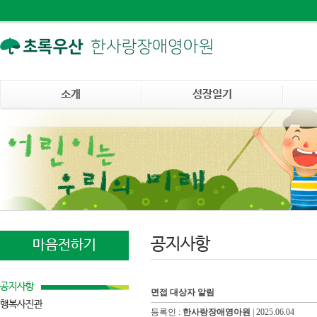
소개
성장일기
공지사항
마음전하기
공지사항
면접 대상자 알림
행복사진관
등록인 :
한사랑장애영아원
|
2025.06.04