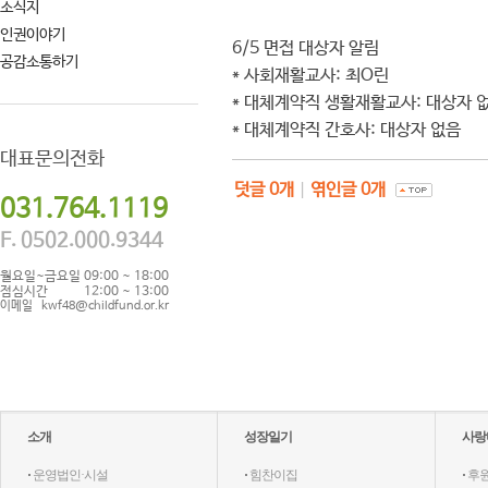
소식지
인권이야기
6/5 면접 대상자 알림
공감소통하기
* 사회재활교사: 최O린
* 대체계약직 생활재활교사: 대상자 
* 대체계약직 간호사: 대상자 없음
대표문의전화
덧글
0
개
|
엮인글
0
개
031.764.1119
F. 0502.000.9344
월요일~금요일
09:00 ~ 18:00
점심시간
12:00 ~ 13:00
이메일
kwf48@childfund.or.kr
소개
성장일기
사랑
·
운영법인·시설
·
힘찬이집
·
후