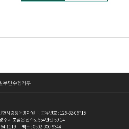
일무단수집거부
한사랑장애영아원 ㅣ 고유번호 : 126-82-06715
 광주시 초월읍 산수로554번길 59-14
64-1119 ㅣ 팩스 : 0502-000-9344