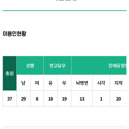
이용인현황
성별
연고유무
장애유형별
총원
남
여
유
무
뇌병변
시각
지적
37
29
8
18
19
13
1
20