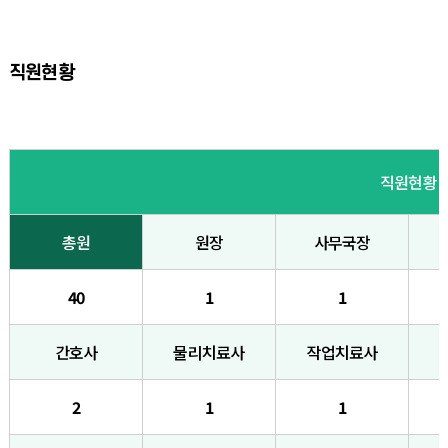
직원현황
직원현황
총원
원장
사무국장
40
1
1
간호사
물리치료사
작업치료사
2
1
1