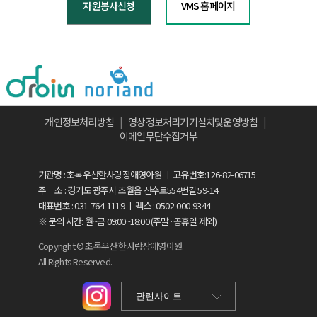
자원봉사신청
VMS 홈페이지
개인정보처리방침
|
영상정보처리기기설치및운영방침
|
이메일무단수집거부
기관명 : 초록우산한사랑장애영아원 ㅣ 고유번호:126-82-06715
주 소 : 경기도 광주시 초월읍 산수로554번길 59-14
대표번호 : 031-764-1119 ㅣ 팩스 : 0502-000-9344
※ 문의 시간: 월~금 09:00~18:00 (주말·공휴일 제외)
Copyright © 초록우산 한사랑장애영아원.
All Rights Reserved.
관련사이트