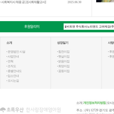
·
사회복지사 채용 공고[사회재활교사]
2025.06.30
후원알리미
소개
성장일기
사랑
·
운영법인·시설
·
힘찬이집
·
후
·
사업안내
·
햇살이집
·
후
·
연혁
·
밝음이집
·
조직도
·
희망이집
·
층별안내도
·
꿈동이집
·
입소안내
·
오시는길
소개
|
개인정보처리방침
|
오시
주소 : (우) 12729 경기도 광주