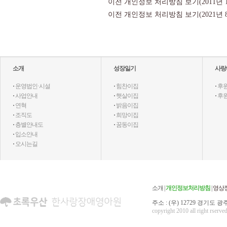
이전 개인정보 처리방침 보기(2011년 1월
이전 개인정보 처리방침 보기(2021년 8월 
소개
성장일기
사랑
·
운영법인·시설
·
힘찬이집
·
후
·
사업안내
·
햇살이집
·
후
·
연혁
·
밝음이집
·
조직도
·
희망이집
·
층별안내도
·
꿈동이집
·
입소안내
·
오시는길
소개
|
개인정보처리방침
|
영상
주소 : (우) 12729 경기도 광주
copyright 2010 all right rserved