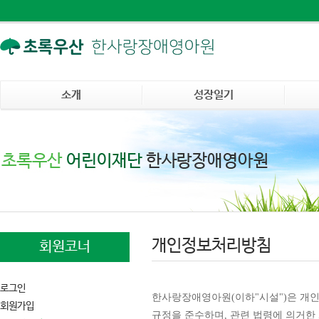
소개
성장일기
개인정보처리방침
회원코너
로그인
한사랑장애영아원(이하"시설")은 개
회원가입
규정을 준수하며, 관련 법령에 의거한