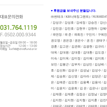
♥ 후원금을 보내주신 분들입니다.
대표문의전화
㈜썬테크 / KBS (매칭그랜트) / NURHIDAY
/ 강성규 / 강성호 / 강세정 / 강승진 / 강신
031.764.1119
/ 강진경 / 강진호 / 강현우 / 강현하 / 강혜
F. 0502.000.9344
/ 곽연정 / 곽 준 / 곽희진 / 구민지 / 구예
권오영 / 권은경 / 권은수 / 권 진 / 권태구 
월요일~금요일
09:00 ~ 18:00
점심시간
12:00 ~ 13:00
경훈 / 김고은 / 김관희 / 김광현 / 김규리 /
이메일
kwf48@childfund.or.kr
대옥 / 김대원 / 김대중 / 김대환 / 김도경 /
미숙 / 김미옥 / 김미정 / 김미혜 / 김미희 /
보민 / 김봉근 / 김부자 / 김상민 / 김상배 /
호 / 김선화 / 김성규 / 김성남 / 김성수 / 
제 / 김승희 / 김신영 / 김아라 / 김양곤 / 
은 / 김예준 / 김요한 / 김용록 / 김용석 / 
미 / 김윤지 / 김윤희 / 김 은 / 김은나 / 
/ 김재중 / 김재훈 / 김점순 / 김정남 / 김정
/ 김지한 / 김지현 / 김지형 / 김지훈 / 김진
/ 김태균 / 김태병 / 김태연 / 김태완 / 김태훈