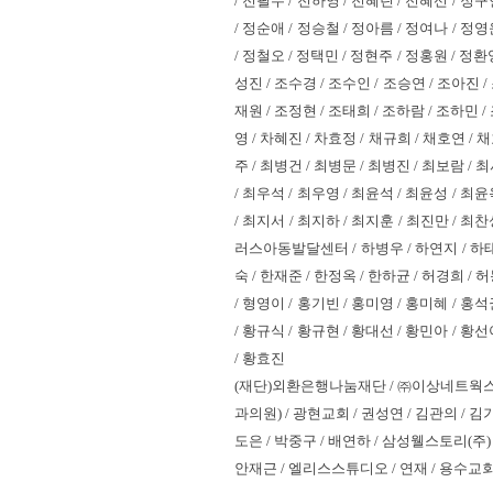
/ 전필수 / 전하영 / 전혜린 / 전혜선 / 정구
/ 정순애 / 정승철 / 정아름 / 정여나 / 정영
/ 정철오 / 정택민 / 정현주 / 정홍원 / 정환영
성진 / 조수경 / 조수인 / 조승연 / 조아진 /
재원 / 조정현 / 조태희 / 조하람 / 조하민 /
영 / 차혜진 / 차효정 / 채규희 / 채호연 / 
주 / 최병건 / 최병문 / 최병진 / 최보람 / 
/ 최우석 / 최우영 / 최윤석 / 최윤성 / 최윤
/ 최지서 / 최지하 / 최지훈 / 최진만 / 최찬
러스아동발달센터 / 하병우 / 하연지 / 하태훈 
숙 / 한재준 / 한정옥 / 한하균 / 허경희 / 
/ 형영이 / 홍기빈 / 홍미영 / 홍미혜 / 홍석
/ 황규식 / 황규현 / 황대선 / 황민아 / 황선
/ 황효진
(재단)외환은행나눔재단 / ㈜이상네트웍스 / 
과의원) / 광현교회 / 권성연 / 김관의 / 김
도은 / 박중구 / 배연하 / 삼성웰스토리(
안재근 / 엘리스스튜디오 / 연재 / 용수교회 