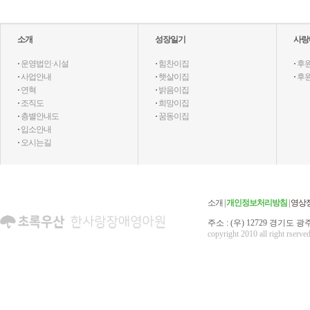
소개
성장일기
사랑
·
운영법인·시설
·
힘찬이집
·
후
·
사업안내
·
햇살이집
·
후
·
연혁
·
밝음이집
·
조직도
·
희망이집
·
층별안내도
·
꿈동이집
·
입소안내
·
오시는길
소개
|
개인정보처리방침
|
영상
주소 : (우) 12729 경기도 광주
copyright 2010 all right rserved