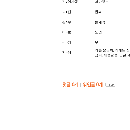
전
○
현가족
마가렛트
고
○
진
한과
김
○
우
롤케익
이
○
호
도넛
김
○
혜
옷
카봇 운동화, 카세트 장
김
○
삼
점퍼, 새콤달콤, 감귤,
덧글
0
개
|
엮인글
0
개