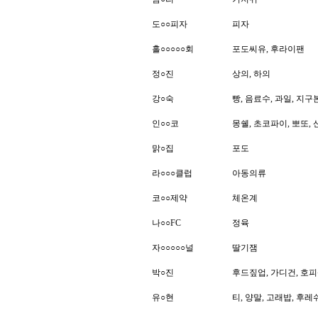
도
○○
피자
피자
홀
○○○○○
회
포도씨유, 후라이팬
정
○
진
상의, 하의
강
○
숙
빵, 음료수, 과일, 지구
인
○○
코
몽쉘, 초코파이, 뽀또,
맑
○
집
포도
라
○○○
클럽
아동의류
코
○○
제약
체온계
나
○○
FC
정육
자
○○○○○
널
딸기잼
박
○
진
후드짚업, 가디건, 호
유
○
현
티, 양말, 고래밥, 후레