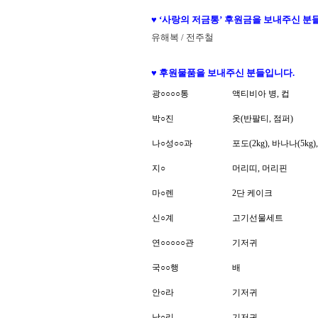
♥ ‘사랑의 저금통’ 후원금을 보내주신 분
유해복 / 전주철
♥ 후원물품을 보내주신 분들입니다.
광
○○○○
통
액티비아 병, 컵
박
○
진
옷(반팔티, 점퍼)
나
○
성
○○
과
포도(2kg), 바나나(5kg
지
○
머리띠, 머리핀
마
○
렌
2단 케이크
신
○
계
고기선물세트
연
○○○○○
관
기저귀
국
○○
행
배
안
○
라
기저귀
남
○
리
기저귀