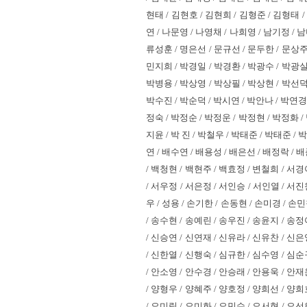
현태 / 김현호 / 김현희 / 김형준 / 김형태 /
연 / 나문영 / 나영채 / 나희영 / 남기정 / 남
류성훈 / 명은선 / 문규선 / 문두한 / 문상주 
민지희 / 박경일 / 박경환 / 박광수 / 박광실 
박병용 / 박상영 / 박상필 / 박상현 / 박선덕 
박수진 / 박순덕 / 박시연 / 박안나 / 박연경 
정숙 / 박정순 / 박정운 / 박정현 / 박정화 /
지윤 / 박 진 / 박철우 / 박태준 / 박태준 /
연 / 배수연 / 배용성 / 배은선 / 배정락 / 
/ 백청현 / 백현주 / 백효정 / 변철희 / 서경
/ 서우정 / 서은정 / 서인승 / 서인열 / 서진
우 / 성용 / 손기한 / 손동현 / 손미경 / 손
/ 송수현 / 송예린 / 송우진 / 송윤지 / 송정
/ 신승연 / 신연재 / 신유라 / 신유찬 / 신은
/ 신한열 / 신행숙 / 심규한 / 심수영 / 심순
/ 안소영 / 안수경 / 안승래 / 안용욱 / 안재
/ 양형우 / 양혜주 / 양호정 / 양희선 / 양희
/ 오미림 / 오미화 / 오민수 / 오서현 / 오선