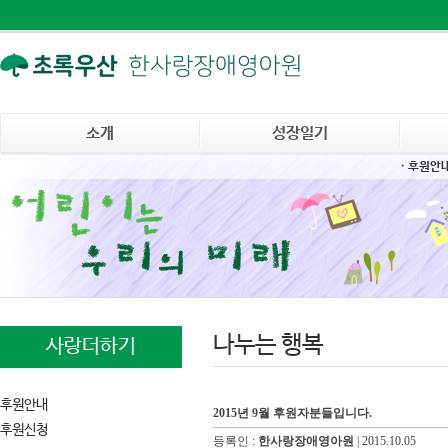
소개
성장일기
· 후원안
나누는 행복
사랑더하기
후원안내
2015년 9월 후원자분들입니다.
후원신청
등록인 :
한사랑장애영아원
|
2015.10.05