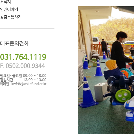
소식지
인권이야기
공감소통하기
대표문의전화
031.764.1119
F. 0502.000.9344
월요일~금요일
09:00 ~ 18:00
점심시간
12:00 ~ 13:00
이메일
kwf48@childfund.or.kr