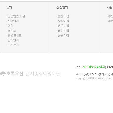
소개
성장일기
사랑
·
운영법인·시설
·
힘찬이집
·
후
·
사업안내
·
햇살이집
·
후
·
연혁
·
밝음이집
·
조직도
·
희망이집
·
층별안내도
·
꿈동이집
·
입소안내
·
오시는길
소개
|
개인정보처리방침
|
영상
주소 : (우) 12729 경기도 광주
copyright 2010 all right rserved