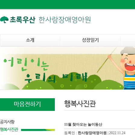
소개
성장일기
행복사진관
마음전하기
공지사항
11월 찾아오는 놀이동산
행복사진관
등록인 :
한사랑장애영아원
|
2022.11.24