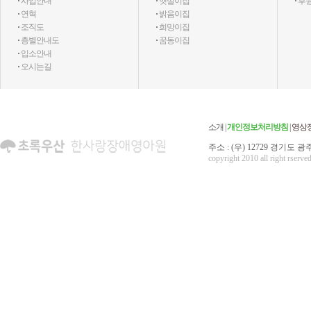
·
사업안내
·
햇살이집
·
후
·
연혁
·
밝음이집
·
조직도
·
희망이집
·
층별안내도
·
꿈동이집
·
입소안내
·
오시는길
소개
|
개인정보처리방침
|
영상
주소 : (우) 12729 경기도 광주
copyright 2010 all right rserved