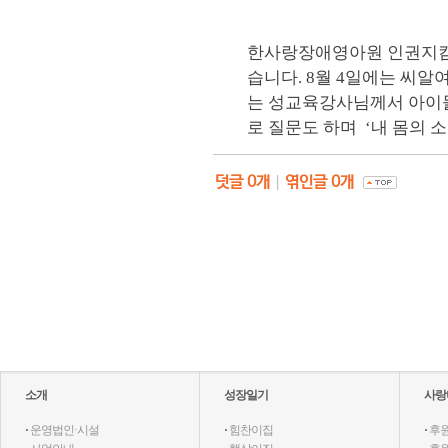
한사랑장애영아원 인권지킴
습니다. 8월 4일에는 씨
는 성교육강사님께서 아이들
로 질문도 하며 ‘내 몸의 
덧글
0
개
|
엮인글
0
개
소개
성장일기
사랑
·
운영법인·시설
·
힘찬이집
·
후