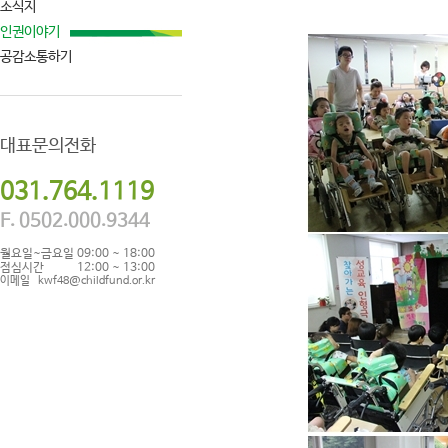
소식지
인권이야기
공감소통하기
대표문의전화
031.764.1119
F. 0502.000.9344
월요일~금요일
09:00 ~ 18:00
점심시간
12:00 ~ 13:00
이메일
kwf48@childfund.or.kr