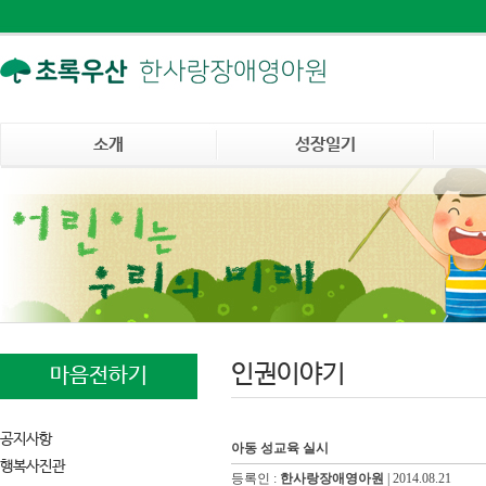
소개
성장일기
인권이야기
마음전하기
공지사항
아동 성교육 실시
행복사진관
등록인 :
한사랑장애영아원
|
2014.08.21