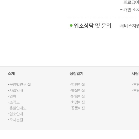
소개
성장일기
사랑
·
운영법인·시설
·
힘찬이집
·
후
·
사업안내
·
햇살이집
·
후
·
연혁
·
밝음이집
·
조직도
·
희망이집
·
층별안내도
·
꿈동이집
·
입소안내
·
오시는길