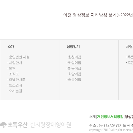
이전 영상정보 처리방침 보기(~2022년 
소개
성장일기
사랑
·
운영법인·시설
·
힘찬이집
·
후
·
사업안내
·
햇살이집
·
후
·
연혁
·
밝음이집
·
조직도
·
희망이집
·
층별안내도
·
꿈동이집
·
입소안내
·
오시는길
소개
|
개인정보처리방침
|
영상
주소 : (우) 12729 경기도 광주
copyright 2010 all right rserved