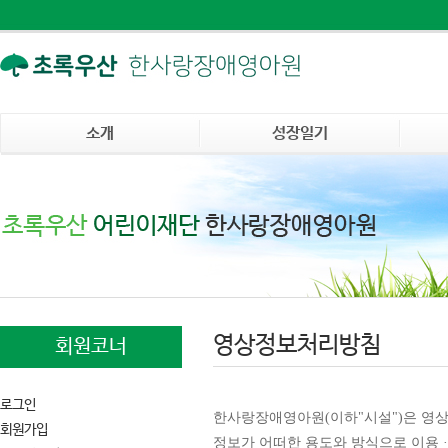
소개
성장일기
영상정보처리방침
회원코너
로그인
한사랑장애영아원(이하"시설")은 영
회원가입
정보가 어떠한 용도와 방식으로 이용 