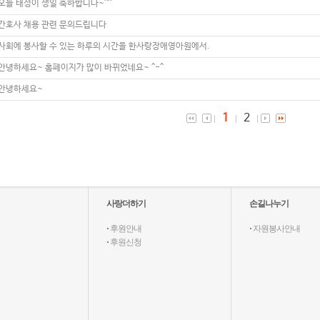
오늘 태성이 생일 축하합니다~^^
간호사 채용 관련 문의드립니다
사회에 봉사할 수 있는 하루의 시간을 한사랑장애영아원에서.
안녕하세요~ 홈페이지가 많이 바뀌었네요~ ^-^
안녕하세요~
1
2
사랑더하기
손길나누기
·
후원안내
·
자원봉사안내
·
후원신청