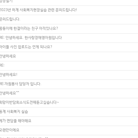
성장일기
2023년 하계 사회복지현장실습 관련 문의드립니다!
문의드립니다.
꿈동이에 한결이라는 친구 아직있나요?
RE: 안녕하세요. 한사랑장애영아원입니다
아이들 사진 업로드는 언제 되나요?
안녕하세요
RE:
안녕하세요!
RE:자원봉사 담당자 입니다.
안녕하세요^^
희망이반담희소식도전해듣고싶습니다~
동계 사회복지 실습
제가 면담을 해야해요
오랜만이에요