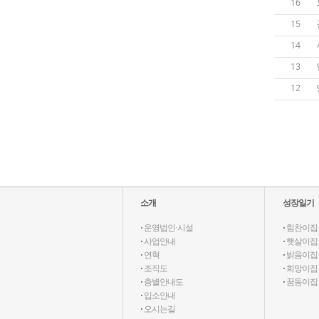
16
15
14
13
12
소개
성장일기
·
운영법인·시설
·
힘찬이집
·
사업안내
·
햇살이집
·
연혁
·
밝음이집
·
조직도
·
희망이집
·
층별안내도
·
꿈동이집
·
입소안내
·
오시는길