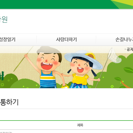
성장일기
사랑더하기
손길나누
· 공
통하기