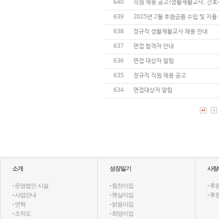
640
직원 채용 공고(생활재활교사, 간호
639
2025년 2월 후원금품 수입 및 지출
638
정규직 생활재활교사 채용 안내
637
면접 합격자 안내
636
면접 대상자 알림
635
정규직 직원 채용 공고
634
면접대상자 알림
소개
성장일기
사랑
·
운영법인·시설
·
힘찬이집
·
후
·
사업안내
·
햇살이집
·
후
·
연혁
·
밝음이집
·
조직도
·
희망이집