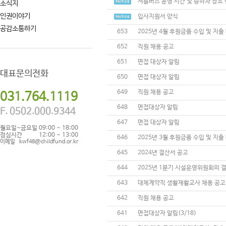
셔틀버스 운영 시간 및 승하차 장소
소식지
인권이야기
입사지원서 양식
공감소통하기
653
2025년 4월 후원금품 수입 및 지출
652
직원 채용 공고
651
면접 대상자 알림
대표문의전화
650
면접 대상자 알림
649
직원 채용 공고
031.764.1119
648
면접대상자 알림
F. 0502.000.9344
647
면접 대상자 알림
월요일~금요일
09:00 ~ 18:00
점심시간
12:00 ~ 13:00
646
2025년 3월 후원금품 수입 및 지출
이메일
kwf48@childfund.or.kr
645
2024년 결산서 공고
644
2025년 1분기 시설운영위원회의 
643
대체계약직 생활재활교사 채용 공고
642
직원 채용 공고
641
면접대상자 알림(3/18)