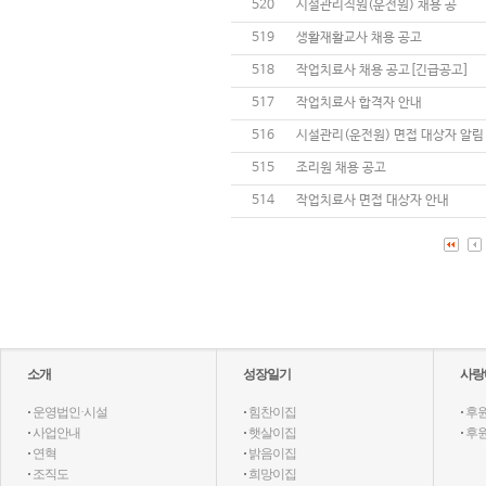
520
시설관리직원(운전원) 채용 공
519
생활재활교사 채용 공고
518
작업치료사 채용 공고[긴급공고]
517
작업치료사 합격자 안내
516
시설관리(운전원) 면접 대상자 알림
515
조리원 채용 공고
514
작업치료사 면접 대상자 안내
소개
성장일기
사랑
·
운영법인·시설
·
힘찬이집
·
후
·
사업안내
·
햇살이집
·
후
·
연혁
·
밝음이집
·
조직도
·
희망이집