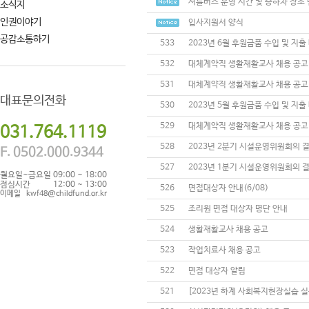
셔틀버스 운영 시간 및 승하차 장소
소식지
인권이야기
입사지원서 양식
공감소통하기
533
2023년 6월 후원금품 수입 및 지출
532
대체계약직 생활재활교사 채용 공고
531
대체계약직 생활재활교사 채용 공고
대표문의전화
530
2023년 5월 후원금품 수입 및 지출
529
대체계약직 생활재활교사 채용 공고
031.764.1119
528
2023년 2분기 시설운영위원회의 
F. 0502.000.9344
527
2023년 1분기 시설운영위원회의 
월요일~금요일
09:00 ~ 18:00
점심시간
12:00 ~ 13:00
526
면접대상자 안내(6/08)
이메일
kwf48@childfund.or.kr
525
조리원 면접 대상자 명단 안내
524
생활재활교사 채용 공고
523
작업치료사 채용 공고
522
면접 대상자 알림
521
[2023년 하계 사회복지현장실습 실